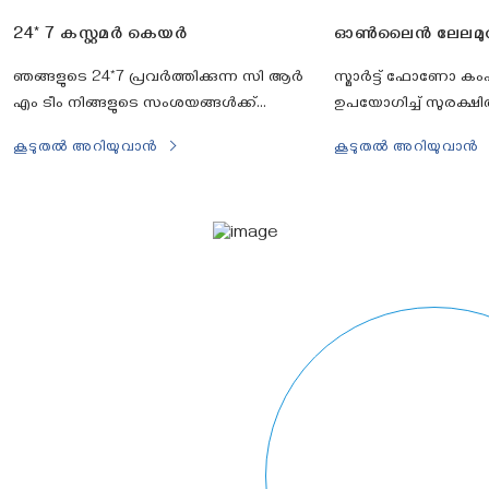
24* 7 കസ്റ്റമർ കെയർ
ഓൺലൈൻ ലേലമുറ
ഞങ്ങളുടെ 24*7 പ്രവർത്തിക്കുന്ന സി ആർ
സ്മാര്‍ട്ട് ഫോണോ കംപ്
എം ടീം നിങ്ങളുടെ സംശയങ്ങൾക്ക്
ഉപയോഗിച്ച് സുരക്ഷ
ഫോൺ, ചാറ്റ്, ഇമെയിൽ എന്നിവയിലൂടെ
പങ്കെടുക്കാനുള്ള സൗ
കൂടുതൽ അറിയുവാൻ
കൂടുതൽ അറിയുവാൻ
യഥാസമയം മറുപടി നൽകുന്നു.