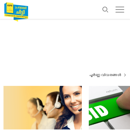
പൂർണ്ണ വിവരങ്ങൾ