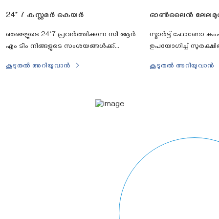
24* 7 കസ്റ്റമർ കെയർ
ഓൺലൈൻ ലേലമുറ
ഞങ്ങളുടെ 24*7 പ്രവർത്തിക്കുന്ന സി ആർ
സ്മാര്‍ട്ട് ഫോണോ കംപ്
എം ടീം നിങ്ങളുടെ സംശയങ്ങൾക്ക്
ഉപയോഗിച്ച് സുരക്ഷ
ഫോൺ, ചാറ്റ്, ഇമെയിൽ എന്നിവയിലൂടെ
പങ്കെടുക്കാനുള്ള സൗ
കൂടുതൽ അറിയുവാൻ
കൂടുതൽ അറിയുവാൻ
യഥാസമയം മറുപടി നൽകുന്നു.