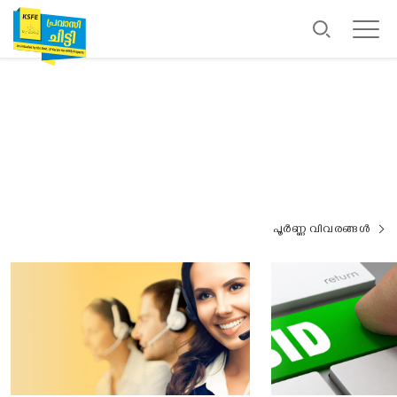
പൂർണ്ണ വിവരങ്ങൾ