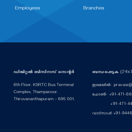
Employees
Branches
ഡിജിറ്റൽ ബിസിനസ് സെന്റർ
ബന്ധപ്പെടുക
(24x7
6th Floor, KSRTC Bus Terminal
ഇമെയിൽ:
pravasi
Complex, Thampanoor,
ഫോൺ:
+91-471-6
Thiruvananthapuram – 695 001.
+91-471-444
വാട്സാപ്പ്:
+91-944