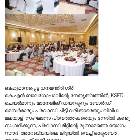
ബഹുമാനപ്പെട്ട ധനമന്ത്രി ശ്രീ
കെ.എൻ.ബാലഗോപാലിന്റെ നേതൃത്വത്തിൽ, KSFE
ചെയർമാനും മാനേജിങ് ഡയറക്ടറും ബോർഡ്
മെമ്പർമാരും പ്രവാസി ചിട്ടി വരിക്കാരെയും വിവിധ
മലയാളി സംഘടനാ പ്രവർത്തകരെയും നേരിൽ കണ്ടു
സംവദിക്കുന്ന, പ്രവാസി മീറ്റിന്റെ മൂന്നാമത്തെ യോഗം
സൗദി അറേബ്യയിലെ ജിദ്ദയിൽ വെച്ച് ഒക്ടോബർ