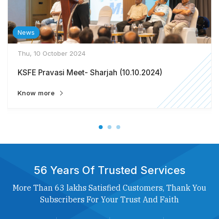
News
Thu, 10 October 2024
KSFE Pravasi Meet- Sharjah (10.10.2024)
Know more
56 Years Of Trusted Services
More Than 63 lakhs Satisfied Customers, Thank You
Subscribers For Your Trust And Faith